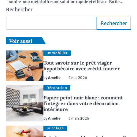
bombe pour métal offre une solution rapide et efficace. Facile…
Rechercher
Rechercher
Voir aussi
Immobilier
Tout savoir sur le prêt viager
hypothécaire avec crédit foncier
by
Amélie
7 mai 2026
Décoration
Papier peint noir blanc : comment
l’intégrer dans votre décoration
intérieure
by
Amélie
5 mars 2026
Bricolage