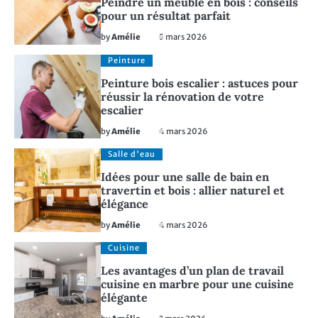
Peindre un meuble en bois : conseils
pour un résultat parfait
by
Amélie
5 mars 2026
Peinture
Peinture bois escalier : astuces pour
réussir la rénovation de votre
escalier
by
Amélie
4 mars 2026
Salle d'eau
Idées pour une salle de bain en
travertin et bois : allier naturel et
élégance
by
Amélie
4 mars 2026
Cuisine
Les avantages d’un plan de travail
cuisine en marbre pour une cuisine
élégante