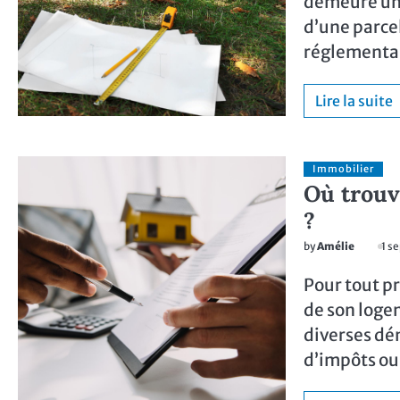
demeure une
d’une parcel
réglementai
Lire la suite
Immobilier
Où trouv
?
by
Amélie
1 s
Pour tout pr
de son loge
diverses dé
d’impôts ou