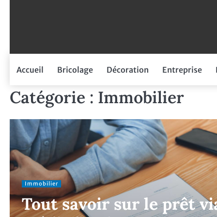
Skip
to
content
Accueil
Bricolage
Décoration
Entreprise
Catégorie :
Immobilier
Immobilier
Tout savoir sur le prêt v