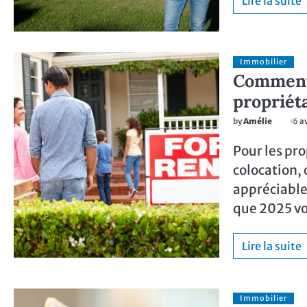
Lire la suite
Immobilier
Comment 
propriét
by
Amélie
6 a
Pour les pro
colocation, 
appréciables
que 2025 vo
Lire la suite
Immobilier