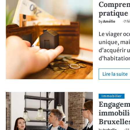
Comprend
pratique
by
Amélie
7 f
Le viager o
unique, mai
d’acquérir u
d’habitati
Lire la suite
Immobilier
Engageme
immobili
Bruxelle