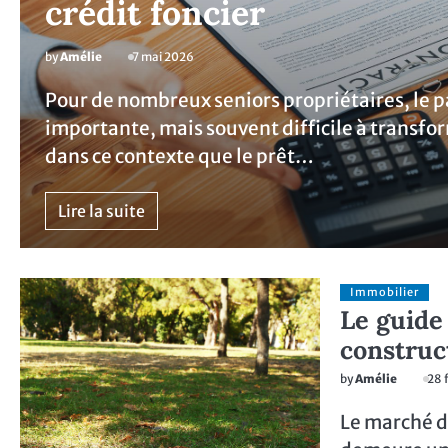
crédit foncier
by
Amélie
7 mai 2026
Pour de nombreux seniors propriétaires, le 
importante, mais souvent difficile à transfo
dans ce contexte que le prêt…
Lire la suite
Immobilier
Le guide
construct
by
Amélie
28 
Le marché de