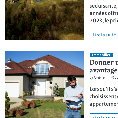
séduisante, 
années offr
2023, le pr
Lire la suite
Immobilier
Donner u
avantage
by
Amélie
7 a
Lorsqu’il s
choisissent 
appartement