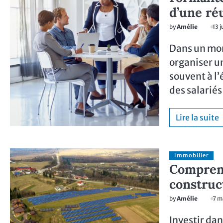
d’une ré
by
Amélie
13 j
Dans un mo
organiser u
souvent à l’
des salarié
Lire la suite
Immobilier
Comprend
construc
by
Amélie
7 m
Investir da