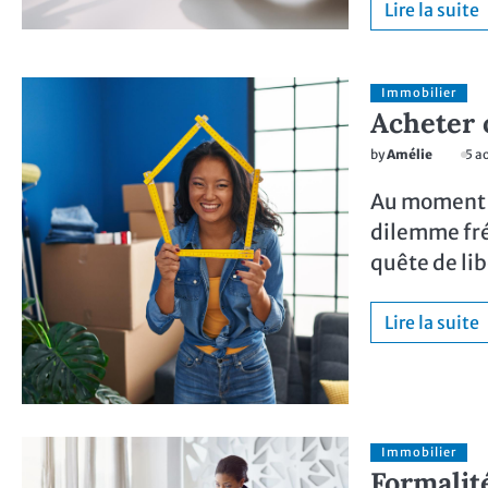
Lire la suite
Immobilier
Acheter o
by
Amélie
5 a
Au moment de
dilemme fréq
quête de li
Lire la suite
Immobilier
Formalité