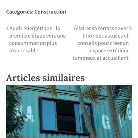
Categories:
Construction
Navigation
Audit énergétique : la
Éclairer sa terrasse avec
première étape vers une
brio : des astuces et
de
consommation plus
conseils pour créer un
l’article
responsable
espace extérieur
lumineux et accueillant
Articles similaires