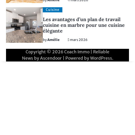
Cuisine
Les avantages d’un plan de travail
cuisine en marbre pour une cuisine
élégante
by
Amélie
3 mars 2026
Copyright © 2026
Coach Immo
| Reliable
News by
Ascendoor
| Powered by
WordPress
.