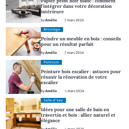
Papier peint noir blanc : comment
l’intégrer dans votre décoration
intérieure
by
Amélie
5 mars 2026
Bricolage
Peindre un meuble en bois : conseils
pour un résultat parfait
by
Amélie
5 mars 2026
Peinture
Peinture bois escalier : astuces pour
réussir la rénovation de votre
escalier
by
Amélie
4 mars 2026
Salle d'eau
Idées pour une salle de bain en
travertin et bois : allier naturel et
élégance
by
Amélie
4 mars 2026