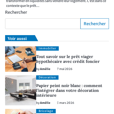
transformer en liquidités sans vendre leur logement. C’est dans ce
contexte que le prêt…
Rechercher
Rechercher
Voir aussi
Immobilier
Tout savoir sur le prêt viager
hypothécaire avec crédit foncier
by
Amélie
7 mai 2026
Décoration
Papier peint noir blanc : comment
l’intégrer dans votre décoration
intérieure
by
Amélie
5 mars 2026
Bricolage