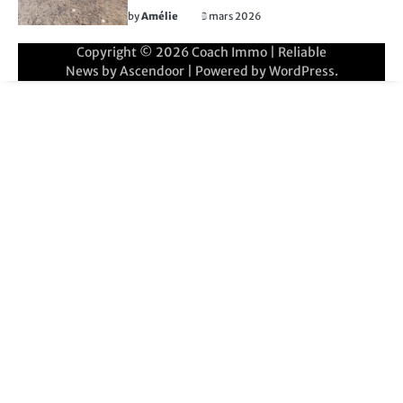
by
Amélie
3 mars 2026
Copyright © 2026
Coach Immo
| Reliable
News by
Ascendoor
| Powered by
WordPress
.