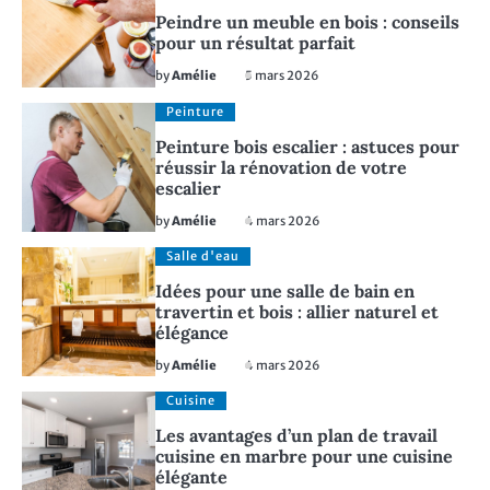
Peindre un meuble en bois : conseils
pour un résultat parfait
by
Amélie
5 mars 2026
Peinture
Peinture bois escalier : astuces pour
réussir la rénovation de votre
escalier
by
Amélie
4 mars 2026
Salle d'eau
Idées pour une salle de bain en
travertin et bois : allier naturel et
élégance
by
Amélie
4 mars 2026
Cuisine
Les avantages d’un plan de travail
cuisine en marbre pour une cuisine
élégante