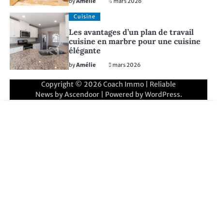
by
Amélie
4 mars 2026
Cuisine
Les avantages d’un plan de travail
cuisine en marbre pour une cuisine
élégante
by
Amélie
3 mars 2026
Copyright © 2026
Coach Immo
| Reliable
News by
Ascendoor
| Powered by
WordPress
.