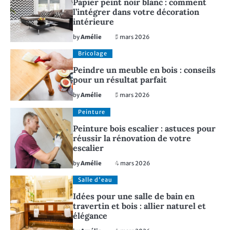
Papier peint noir blanc : comment
l’intégrer dans votre décoration
intérieure
by
Amélie
5 mars 2026
Bricolage
Peindre un meuble en bois : conseils
pour un résultat parfait
by
Amélie
5 mars 2026
Peinture
Peinture bois escalier : astuces pour
réussir la rénovation de votre
escalier
by
Amélie
4 mars 2026
Salle d'eau
Idées pour une salle de bain en
travertin et bois : allier naturel et
élégance