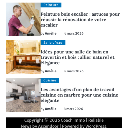
Peinture
Peinture bois escalier : astuces pour
réussir la rénovation de votre
escalier
by
Amélie
4 mars 2026
Salle d'eau
Idées pour une salle de bain en
travertin et bois : allier naturel et
élégance
by
Amélie
4 mars 2026
Cuisine
Les avantages d’un plan de travail
cuisine en marbre pour une cuisine
élégante
by
Amélie
3 mars 2026
Copyright © 2026
Coach Immo
| Reliable
News by
Ascendoor
| Powered by
WordPress
.